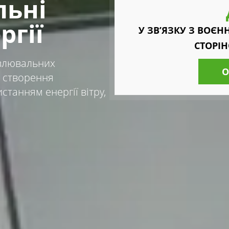
льні
ргії
У ЗВ’ЯЗКУ З ВОЄ
СТОРІ
овлювальних
О
, створення
танням енергії вітру,