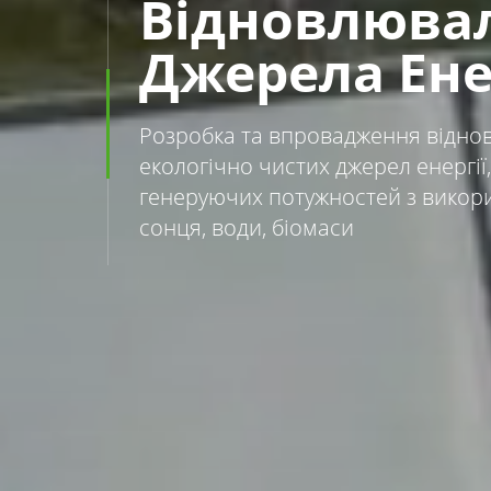
Відновлюва
Джерела Ене
Розробка та впровадження відн
екологічно чистих джерел енергії
генеруючих потужностей з викорис
сонця, води, біомаси