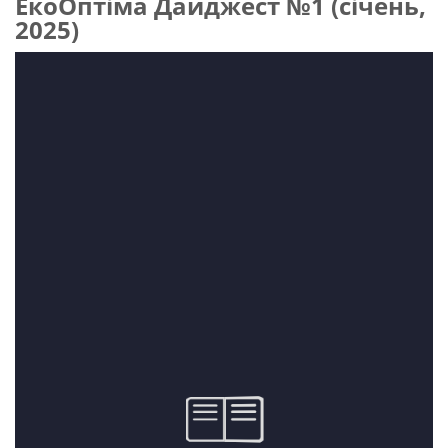
ЕкоОптіма Дайджест №1 (січень,
2025)