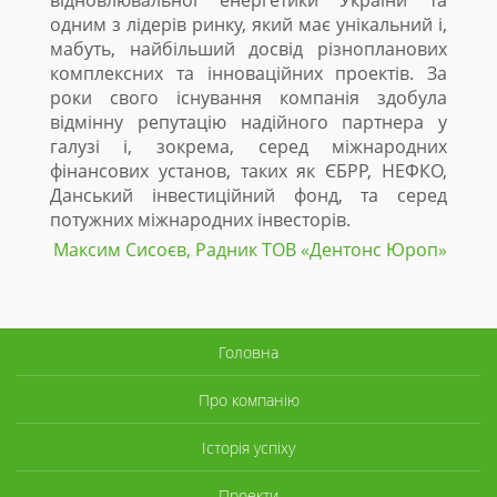
відновлювальної енергетики України та
одним з лідерів ринку, який має унікальний і,
мабуть, найбільший досвід різнопланових
комплексних та інноваційних проектів. За
роки свого існування компанія здобула
відмінну репутацію надійного партнера у
галузі і, зокрема, серед міжнародних
фінансових установ, таких як ЄБРР, НЕФКО,
Данський інвестиційний фонд, та серед
потужних міжнародних інвесторів.
Максим Сисоєв, Радник ТОВ «Дентонc Юроп»
Головна
Про компанію
Історія успіху
Проекти