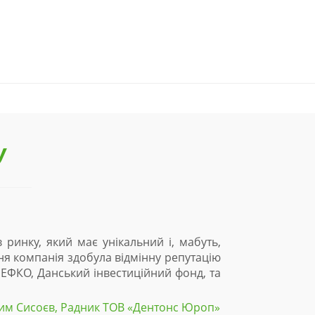
У
 ринку, який має унікальний і, мабуть,
ня компанія здобула відмінну репутацію
 НЕФКО, Данський інвестиційний фонд, та
им Сисоєв, Радник ТОВ «Дентонc Юроп»